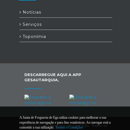
Notícias
Serviços
Toponímia
DESCARREGUE AQUI A APP
GESAUTARQUIA,
A Junta de Freguesia de Ega utiliza cookies para melhorar a sua
experiência de navegação e para fins estatísticos. Ao navegar está a
© 2026 Junta de Freguesia de Ega. Todos os
consentir a sua utilização.
Termos e Condições