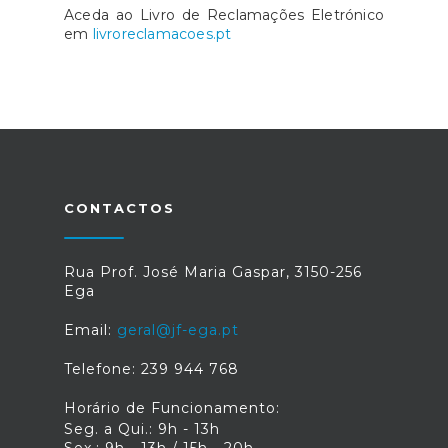
Aceda ao Livro de Reclamações Eletrónico
em
livroreclamacoes.pt
CONTACTOS
Rua Prof. José Maria Gaspar, 3150-256
Ega
Email:
geral@jf-ega.pt
Telefone: 239 944 768
Horário de Funcionamento:
Seg. a Qui.: 9h - 13h
Sex.: 9h - 13h / 15h - 20h