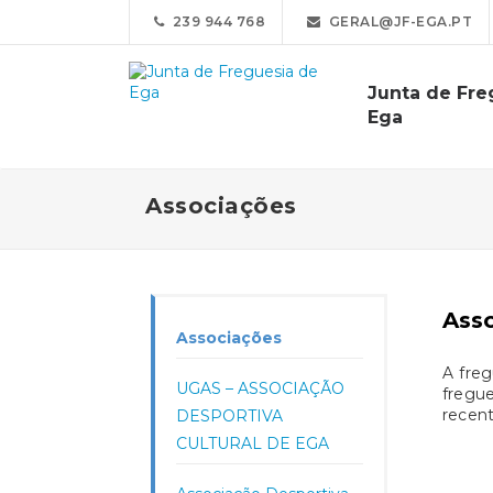
239 944 768
GERAL@JF-EGA.PT
Junta de Fre
Ega
Associações
Ass
Associações
A freg
UGAS – ASSOCIAÇÃO
fregu
recen
DESPORTIVA
CULTURAL DE EGA