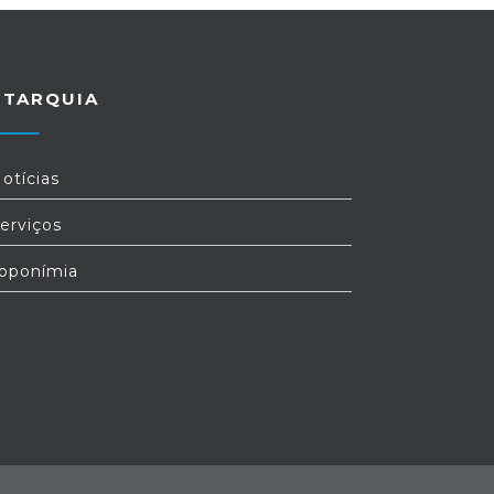
UTARQUIA
otícias
erviços
oponímia