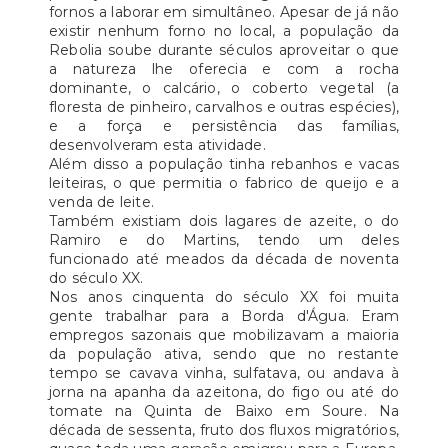
fornos a laborar em simultâneo. Apesar de já não
existir nenhum forno no local, a população da
Rebolia soube durante séculos aproveitar o que
a natureza lhe oferecia e com a rocha
dominante, o calcário, o coberto vegetal (a
floresta de pinheiro, carvalhos e outras espécies),
e a força e persistência das famílias,
desenvolveram esta atividade.
Além disso a população tinha rebanhos e vacas
leiteiras, o que permitia o fabrico de queijo e a
venda de leite.
Também existiam dois lagares de azeite, o do
Ramiro e do Martins, tendo um deles
funcionado até meados da década de noventa
do século XX.
Nos anos cinquenta do século XX foi muita
gente trabalhar para a Borda d'Água. Eram
empregos sazonais que mobilizavam a maioria
da população ativa, sendo que no restante
tempo se cavava vinha, sulfatava, ou andava à
jorna na apanha da azeitona, do figo ou até do
tomate na Quinta de Baixo em Soure. Na
década de sessenta, fruto dos fluxos migratórios,