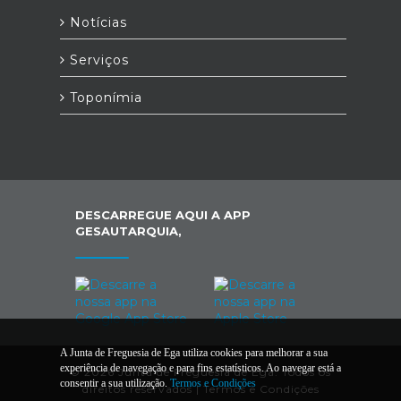
Notícias
Serviços
Toponímia
DESCARREGUE AQUI A APP
GESAUTARQUIA,
A Junta de Freguesia de Ega utiliza cookies para melhorar a sua
experiência de navegação e para fins estatísticos. Ao navegar está a
© 2026 Junta de Freguesia de Ega. Todos os
consentir a sua utilização.
Termos e Condições
direitos reservados |
Termos e Condições