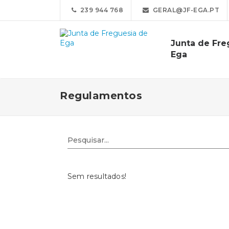
239 944 768
GERAL@JF-EGA.PT
Junta de Fre
Ega
Regulamentos
Sem resultados!