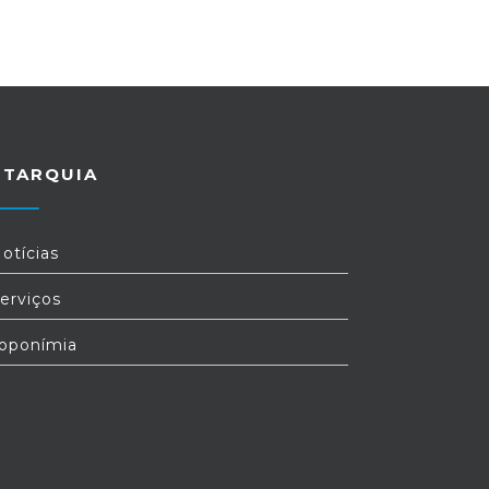
UTARQUIA
otícias
erviços
oponímia