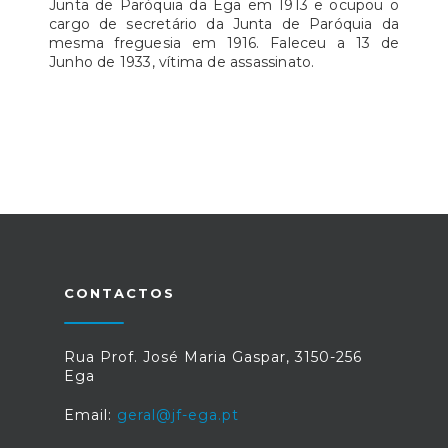
Junta de Paróquia da Ega em 1913 e ocupou o
cargo de secretário da Junta de Paróquia da
mesma freguesia em 1916. Faleceu a 13 de
Junho de 1933, vítima de assassinato.
CONTACTOS
Rua Prof. José Maria Gaspar, 3150-256
Ega
Email:
geral@jf-ega.pt