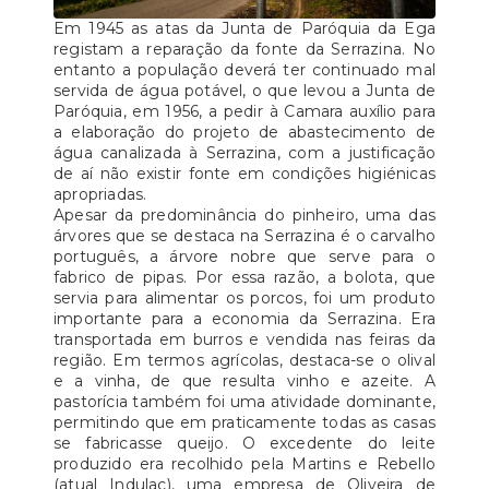
Em 1945 as atas da Junta de Paróquia da Ega
registam a reparação da fonte da Serrazina. No
entanto a população deverá ter continuado mal
servida de água potável, o que levou a Junta de
Paróquia, em 1956, a pedir à Camara auxílio para
a elaboração do projeto de abastecimento de
água canalizada à Serrazina, com a justificação
de aí não existir fonte em condições higiénicas
apropriadas.
Apesar da predominância do pinheiro, uma das
árvores que se destaca na Serrazina é o carvalho
português, a árvore nobre que serve para o
fabrico de pipas. Por essa razão, a bolota, que
servia para alimentar os porcos, foi um produto
importante para a economia da Serrazina. Era
transportada em burros e vendida nas feiras da
região. Em termos agrícolas, destaca-se o olival
e a vinha, de que resulta vinho e azeite. A
pastorícia também foi uma atividade dominante,
permitindo que em praticamente todas as casas
se fabricasse queijo. O excedente do leite
produzido era recolhido pela Martins e Rebello
(atual Indulac), uma empresa de Oliveira de