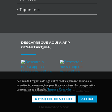
Toponímia
DESCARREGUE AQUI A APP
GESAUTARQUIA,
A Junta de Freguesia de Ega utiliza cookies para melhorar a sua
experiência de navegação e para fins estatísticos. Ao navegar está a
© 2026 Junta de Freguesia de Ega. Todos os
consentir a sua utilização.
Termos e Condições
direitos reservados |
Termos e Condições
Definiçoes de Cookies
Aceitar
Desenvolvido por: