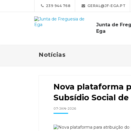
239 944 768
GERAL@JF-EGA.PT
Junta de Fre
Ega
Notícias
Nova plataforma p
Subsídio Social de
07-JAN-2026