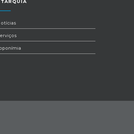
UTARQUIA
otícias
erviços
oponímia