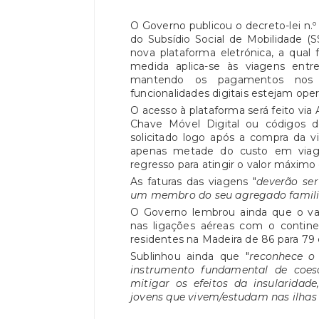
O Governo publicou o decreto-lei n.º
do Subsídio Social de Mobilidade (S
nova plataforma eletrónica, a qual f
medida aplica-se às viagens entr
mantendo os pagamentos nos 
funcionalidades digitais estejam oper
O acesso à plataforma será feito via
Chave Móvel Digital ou códigos 
solicitado logo após a compra da v
apenas metade do custo em viag
regresso para atingir o valor máximo 
As faturas das viagens "
deverão se
um membro do seu agregado famili
O Governo lembrou ainda que o val
nas ligações aéreas com o contine
residentes na Madeira de 86 para 79 
Sublinhou ainda que "
reconhece o
instrumento fundamental de coesão
mitigar os efeitos da insularidad
jovens que vivem/estudam nas ilhas