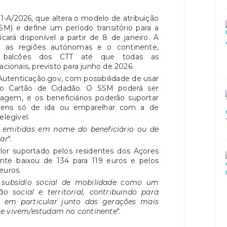
 1-A/2026, que altera o modelo de atribuição
SM) e define um período transitório para a
icará disponível a partir de 8 de janeiro. A
e as regiões autónomas e o continente,
balcões dos CTT até que todas as
acionais, previsto para junho de 2026.
 Autenticação.gov, com possibilidade de usar
do Cartão de Cidadão. O SSM poderá ser
iagem, e os beneficiários poderão suportar
ens só de ida ou emparelhar com a de
elegível.
r emitidas em nome do beneficiário ou de
ar
".
or suportado pelos residentes dos Açores
nte baixou de 134 para 119 euros e pelos
euros.
 subsídio social de mobilidade como um
 social e territorial, contribuindo para
e, em particular junto das gerações mais
 e vivem/estudam no continente
".