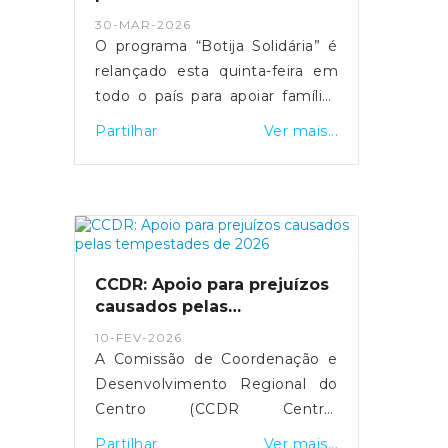
relançamento do programa
30-MAR-2026
O programa “Botija Solidária” é
relançado esta quinta-feira em
todo o país para apoiar famílias
em situação de vulnerabilidade
Partilhar
Ver mais...
económica na compra de botijas
de gás. O primeiro-ministro Luís
Montenegro anunciou o
aumento da comparticipação de
15 para 25 euros durante os
próximos três meses,
CCDR: Apoio para prejuízos
justificando a medida com o
causados pelas
impacto da guerra no Médio
tempestades de 2026
10-FEV-2026
Oriente.
A Comissão de Coordenação e
Desenvolvimento Regional do
Centro (CCDR Centro)
disponibilizou uma plataforma
Partilhar
Ver mais...