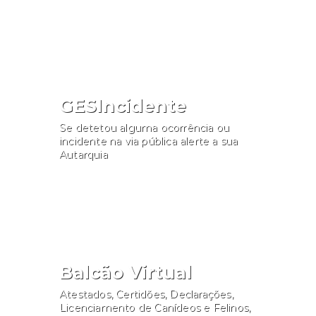
Consultar
GESIncidente
Se detetou alguma ocorrência ou
incidente na via pública alerte a sua
Autarquia
Participar
Balcão Virtual
Atestados, Certidões, Declarações,
Licenciamento de Canídeos e Felinos,