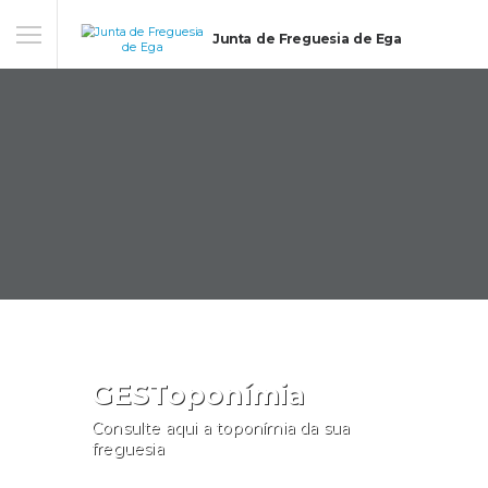
Junta de Freguesia de Ega
GESToponímia
Consulte aqui a toponímia da sua
freguesia